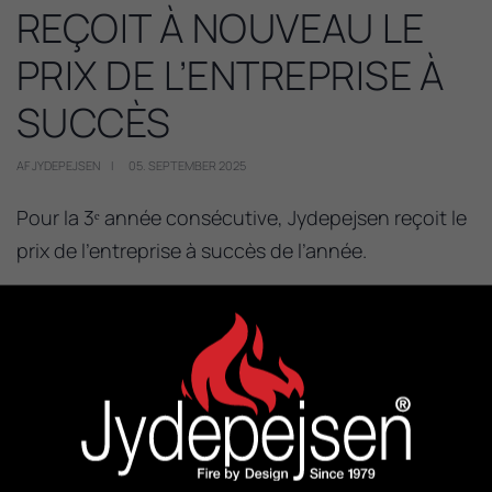
REÇOIT À NOUVEAU LE
PRIX DE L’ENTREPRISE À
SUCCÈS
AF JYDEPEJSEN
05. SEPTEMBER 2025
Pour la 3ᵉ année consécutive, Jydepejsen reçoit le
prix de l’entreprise à succès de l’année.
Ce prix est décerné par Spar Nord et BDO à 1 000
entreprises danoises qui ont démontré une
croissance durable et de solides résultats
financiers sur plusieurs années.
Nous sommes très heureux de recevoir une fois de
plus cette distinction.