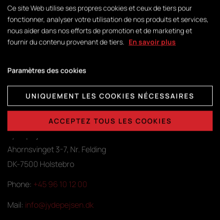
Ce site Web utilise ses propres cookies et ceux de tiers pour
Le directeur Kennet Rand déclare :
fonctionner, analyser votre utilisation de nos produits et services,
« Je suis très fier de diriger l’équipe Jydepejsen !
nous aider dans nos efforts de promotion et de marketing et
Notre équipe est en or – un grand merci à notre
fournir du contenu provenant de tiers.
En savoir plus
personnel. »
Paramètres des cookies
UNIQUEMENT LES COOKIES NÉCESSAIRES
ACCEPTEZ TOUS LES COOKIES
Jydepejsen Denmark A/S
Ahornsvinget 3-7, Nr. Felding
DK-7500 Holstebro
Phone:
+45 96 10 12 00
Mail:
info@jydepejsen.dk