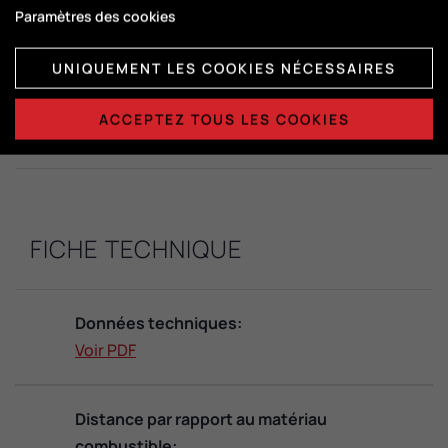
DuplicAir®
Paramètres des cookies
UNIQUEMENT LES COOKIES NÉCESSAIRES
Dimensions de la chambre de
combustion:
ACCEPTEZ TOUS LES COOKIES
H415 x L365 x P325
FICHE TECHNIQUE
Données techniques:
Voir PDF
Distance par rapport au matériau
combustible: