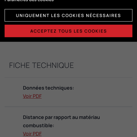
Dimensions de la chambre de
UNIQUEMENT LES COOKIES NÉCESSAIRES
combustion:
H415 x L365 x P325
ACCEPTEZ TOUS LES COOKIES
FICHE TECHNIQUE
Données techniques:
Voir PDF
Distance par rapport au matériau
combustible:
Voir PDF