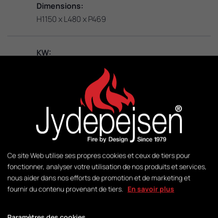
Dimensions:
H1150 x L480 x P469
KW:
3 - 8
M2:
50 - 140
Poids:
Ce site Web utilise ses propres cookies et ceux de tiers pour
141 kg
fonctionner, analyser votre utilisation de nos produits et services,
nous aider dans nos efforts de promotion et de marketing et
fournir du contenu provenant de tiers.
En savoir plus
Gestion:
DuplicAir®
Paramètres des cookies