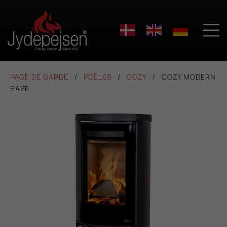

PAGE DE GARDE
POÊLES
COZY
COZY MODERN
BASE