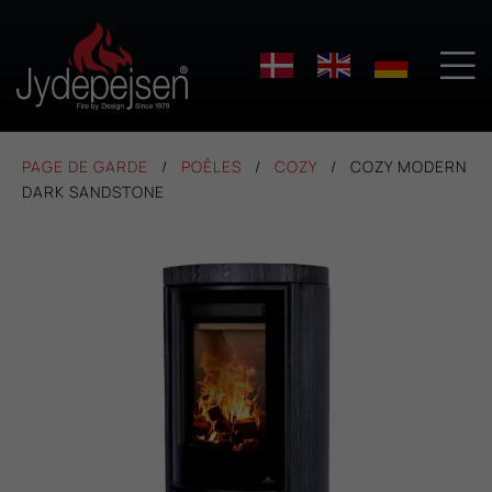

PAGE DE GARDE
POÊLES
COZY
COZY MODERN
DARK SANDSTONE