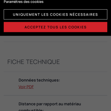
Paramètres des cookies
DuplicAir®
UNIQUEMENT LES COOKIES NÉCESSAIRES
Dimensions de la chambre de
combustion:
ACCEPTEZ TOUS LES COOKIES
H415 x L365 x P325
FICHE TECHNIQUE
Données techniques:
Voir PDF
Distance par rapport au matériau
combustible: