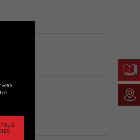
r votre
t de
 TOUS
KIES