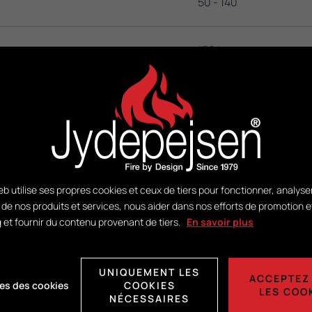
50 - 140
136 kg
DuplicAir®
tion:
H415 x L365 x P325
b utilise ses propres cookies et ceux de tiers pour fonctionner, analyse
n de nos produits et services, nous aider dans nos efforts de promotion e
 et fournir du contenu provenant de tiers.
En savoir plus
UNIQUEMENT LES
Voir PDF
ACCEPTEZ
es des cookies
COOKIES
LES COO
NÉCESSAIRES