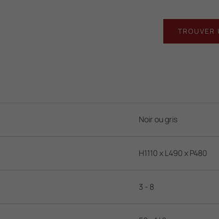
TROUVER 
Noir ou gris
H1110 x L490 x P480
3 - 8