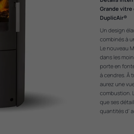
Grande vitre
DuplicAir®
Un design éla
combinés à un 
Le nouveau Mi
dans les moind
porte en fonte
à cendres. Â t
aurez une vue
combustion. L
que ses détai
quantités d’