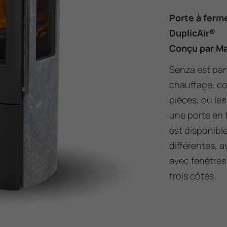
Porte à ferm
DuplicAir®
Conçu par Ma
Senza est parf
chauffage, co
pièces, ou le
une porte en 
est disponibl
différentes, a
avec fenêtres 
trois côtés.