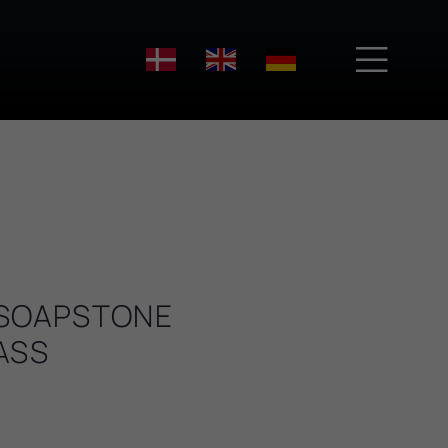

 SOAPSTONE
ASS