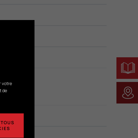
r votre
t de
 TOUS
KIES