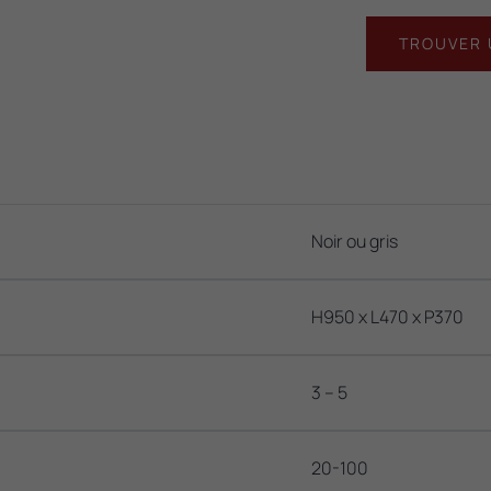
TROUVER 
Noir ou gris
H950 x L470 x P370
3 – 5
20-100