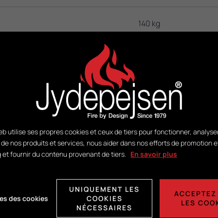
140 kg
DuplicAir®
tion:
H430 x L318 x P255
b utilise ses propres cookies et ceux de tiers pour fonctionner, analyse
n de nos produits et services, nous aider dans nos efforts de promotion e
 et fournir du contenu provenant de tiers.
En savoir plus
Voir PDF
UNIQUEMENT LES
ACCEPTEZ
es des cookies
COOKIES
LES COO
NÉCESSAIRES
bustible:
Voir PDF