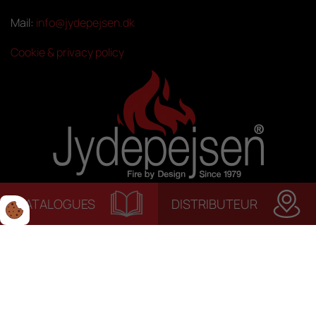
Mail:
info@jydepejsen.dk
Cookie & privacy policy
CATALOGUES
DISTRIBUTEUR