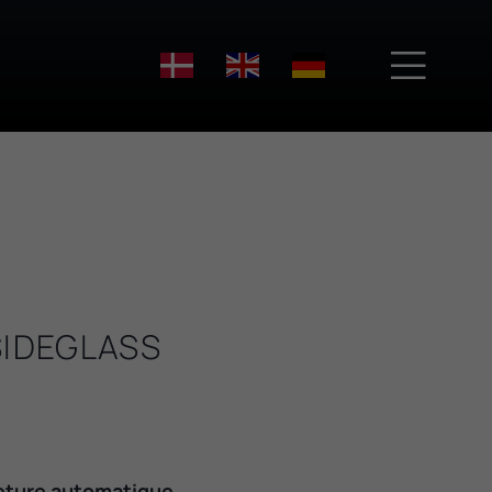

SIDEGLASS
eture automatique