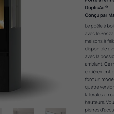
DuplicAir®
Conçu par Ma
Le poêle à bo
avec le Senza
maisons à fai
disponible av
avec la possib
ambiant. Ce m
entièrement e
font un modèl
quatre version
latérales en 
hauteurs. Vous
pierres d’acc