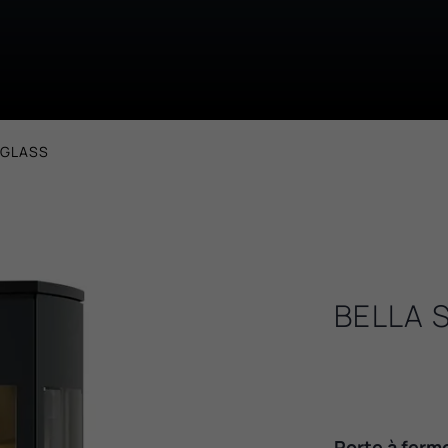
EGLASS
BELLA 
Porte à ferm