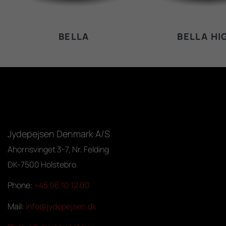
BELLA
BELLA HI
Jydepejsen Denmark A/S
Ahornsvinget 3-7, Nr. Felding
DK-7500 Holstebro
Phone:
+45 96 10 12 00
Mail:
info@jydepejsen.dk