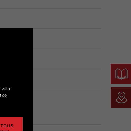
r votre
t de
 TOUS