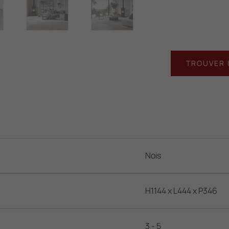
TROUVER 
Nois
H1144 x L444 x P346
3 - 5