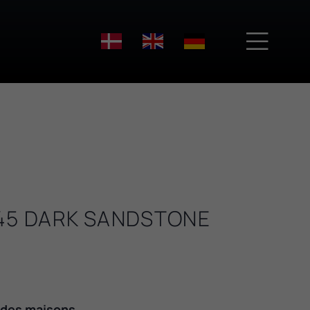

45 DARK SANDSTONE
ndes maisons