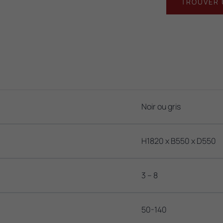
TROUVER 
Noir ou gris
H1820 x B550 x D550
3 – 8
50-140