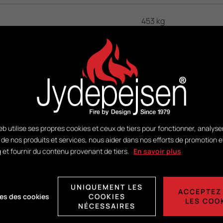
453 kg
DuplicAir®
tion:
H412 x B368 x D407
b utilise ses propres cookies et ceux de tiers pour fonctionner, analyse
n de nos produits et services, nous aider dans nos efforts de promotion e
 et fournir du contenu provenant de tiers.
En savoir plus
Voir PDF
UNIQUEMENT LES
ACCEPTEZ
es des cookies
COOKIES
LES COO
NÉCESSAIRES
bustible:
Voir PDF