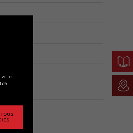
r votre
t de
 TOUS
KIES