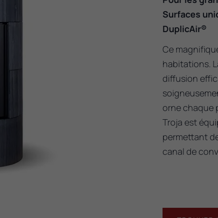
Surfaces uni
DuplicAir®
Ce magnifique
habitations. L
diffusion effi
soigneusement
orne chaque p
Troja est équi
permettant de 
canal de conv