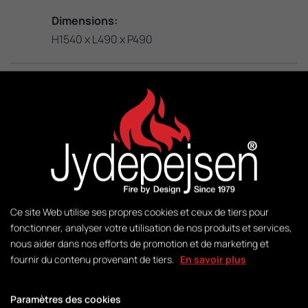
Dimensions:
H1540 x L490 x P490
KW:
3 - 8
M2:
50 - 140
Ce site Web utilise ses propres cookies et ceux de tiers pour
Poids:
fonctionner, analyser votre utilisation de nos produits et services,
155 kg
nous aider dans nos efforts de promotion et de marketing et
fournir du contenu provenant de tiers.
En savoir plus
Gestion:
Paramètres des cookies
DuplicAir®