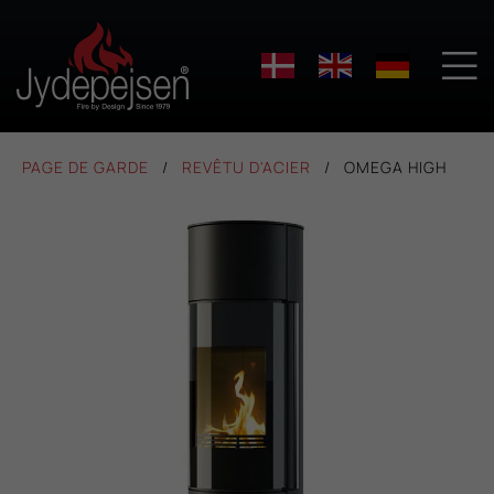

PAGE DE GARDE
REVÊTU D'ACIER
OMEGA HIGH