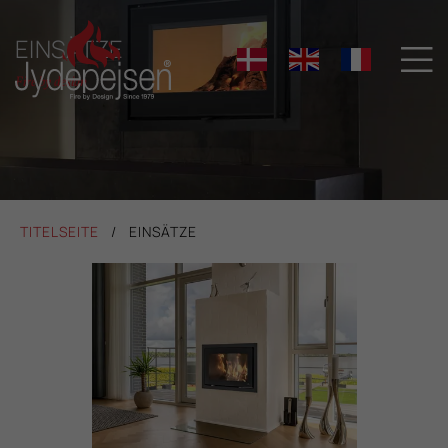
EINSÄTZE

Fire by design
TITELSEITE
EINSÄTZE