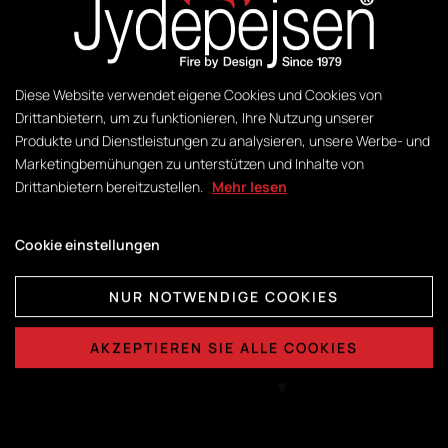
JYDEPEJSEN
Fire by design since 1979
Diese Website verwendet eigene Cookies und Cookies von
Drittanbietern, um zu funktionieren, Ihre Nutzung unserer
Produkte und Dienstleistungen zu analysieren, unsere Werbe- und
Jydepejsen A/S ist ein renommiertes
Marketingbemühungen zu unterstützen und Inhalte von
Unternehmen, das seit 1979 an der Entwicklung
Drittanbietern bereitzustellen.
Mehr lesen
von Designs und der optimalen Nutzung der
Eigenschaften von Feuer arbeiten. Wir legen viel
Cookie einstellungen
Wert darauf, dass unsere Brennöfen hochwertig
und leicht bedienbar sind, ein stilreines Design
NUR NOTWENDIGE COOKIES
aufweisen und nur wenige Partikel ausstoßen, um
AKZEPTIEREN SIE ALLE COOKIES
die Umwelt zu schützen.