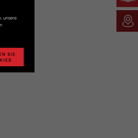
n, unsere
rn
EN SIE
KIES