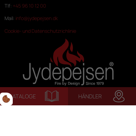
Tlf:
+45 96 10 12 00
Mail:
info@jydepejsen.dk
Cookie- und Datenschutzrichlinie
KATALOGE
HÄNDLER