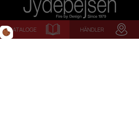
KATALOGE
HÄNDLER
© 2022 Jydepejsen | Alle rettigheder forbeholdes. | Terms
& Condiitons | Privacy Policy