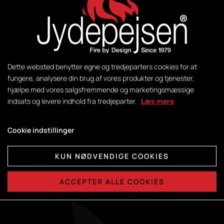
ADRESSE
Ahornsvinget 3-7, Nr. Felding
DK-7500 Holstebro
Dette websted benytter egne og tredjeparters cookies for at
KONTAKT
fungere, analysere din brug af vores produkter og tjenester,
hjælpe med vores salgsfremmende og marketingsmæssige
T: +45 96 10 12 00
indsats og levere indhold fra tredjeparter.
Læs mere
E: info@jydepejsen.dk
Cookie indstillinger
FØLG OS
KUN NØDVENDIGE COOKIES
ACCEPTER ALLE COOKIES