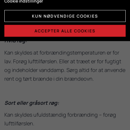
Cookie indstillinger
Læg først nyt brænde på når træet er brændt til
gløder. Der må ikke være synlige flammer.
KUN NØDVENDIGE COOKIES
ACCEPTER ALLE COOKIES
Hvid røg:
Kan skyldes at forbrændingstemperaturen er for
lav. Forøg lufttilførslen. Eller at træet er for fugtigt
og indeholder vanddamp. Sørg altid for at anvende
rent og tørt brænde i din brændeovn.
Sort eller gråsort røg:
Kan skyldes ufuldstændig forbrænding – forøg
lufttilførslen.