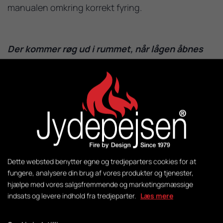
manualen omkring korrekt fyring.
Der kommer røg ud i rummet, når lågen åbnes
Kan skyldes at:
Der opstår en trykudligning i brændkammeret
Skorstenen arbejder ikke sammen med
brændeovnen
Lågen åbnes, når der er ild i brændkammeret
Luk helt op for lufttilførslen ca. 1 min før lågen
Dette websted benytter egne og tredjeparters cookies for at
åbnes – undgå at åbne lågen hurtigt.
fungere, analysere din brug af vores produkter og tjenester,
hjælpe med vores salgsfremmende og marketingsmæssige
Undersøg skorstenshøjden, som kan være for lav i
indsats og levere indhold fra tredjeparter.
Læs mere
forhold til det minimumstræk, som brændeovnen
kræver.