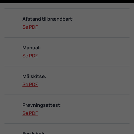
Afstand til brændbart:
Se PDF
Manual:
Se PDF
Målskitse:
Se PDF
Prøvningsattest:
Se PDF
Eco label: