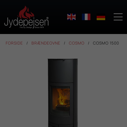

FORSIDE
BRÆNDEOVNE
COSMO
COSMO 1500