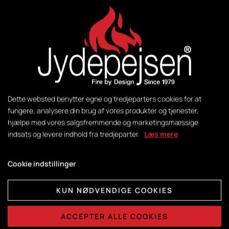
Vægt:
172 kg
Styring:
DuplicAir®
Dette websted benytter egne og tredjeparters cookies for at
Brændkammermål:
fungere, analysere din brug af vores produkter og tjenester,
H415 x B365 x D325
hjælpe med vores salgsfremmende og marketingsmæssige
indsats og levere indhold fra tredjeparter.
Læs mere
Cookie indstillinger
DATABLADE
KUN NØDVENDIGE COOKIES
Teknisk data:
ACCEPTER ALLE COOKIES
Se PDF