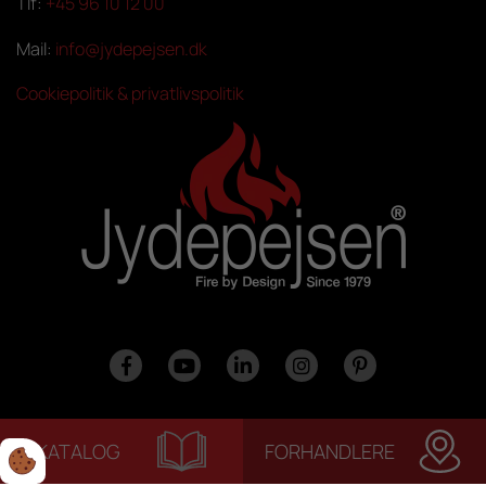
Tlf:
+45 96 10 12 00
Mail:
info@jydepejsen.dk
Cookiepolitik & privatlivspolitik
KATALOG
FORHANDLERE