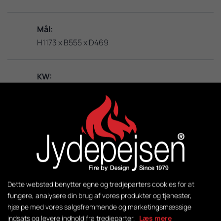
Mål:
H1173 x B555 x D469
KW:
3 – 8
M2:
50-140
Vægt:
281 kg
Dette websted benytter egne og tredjeparters cookies for at
fungere, analysere din brug af vores produkter og tjenester,
hjælpe med vores salgsfremmende og marketingsmæssige
Styring:
indsats og levere indhold fra tredjeparter.
Læs mere