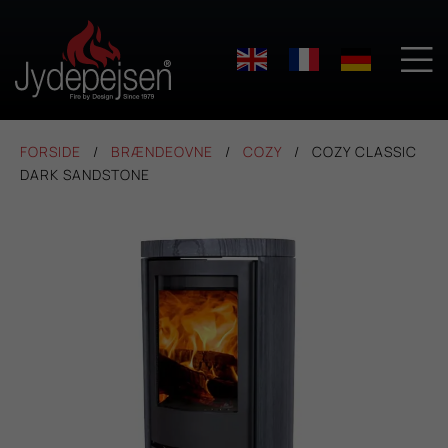

FORSIDE
BRÆNDEOVNE
COZY
COZY CLASSIC
DARK SANDSTONE