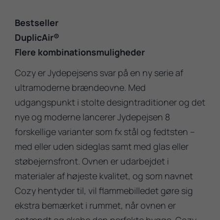
Bestseller
DuplicAir®
Flere kombinationsmuligheder
Cozy er Jydepejsens svar på en ny serie af
ultramoderne brændeovne. Med
udgangspunkt i stolte designtraditioner og det
nye og moderne lancerer Jydepejsen 8
forskellige varianter som fx stål og fedtsten –
med eller uden sideglas samt med glas eller
støbejernsfront. Ovnen er udarbejdet i
materialer af højeste kvalitet, og som navnet
Cozy hentyder til, vil flammebilledet gøre sig
ekstra bemærket i rummet, når ovnen er
optændt og skabe den perfekte hygge. Cozy