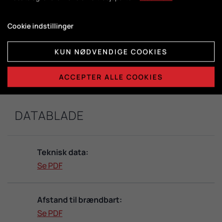
DuplicAir®
Cookie indstillinger
Brændkammermål:
KUN NØDVENDIGE COOKIES
H415 x B365 x D325
ACCEPTER ALLE COOKIES
DATABLADE
Teknisk data:
Se PDF
Afstand til brændbart:
Se PDF