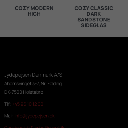
COZY MODERN
COZY CLASSIC
HIGH
DARK
SANDSTONE
SIDEGLAS
Jydepejsen Denmark A/S
Ahornsvinget 3-7, Nr. Felding
DK-7500 Holstebro
Tlf:
+45 96 10 12 00
Mail:
info@jydepejsen.dk
Cookiepolitik & privatlivspolitik