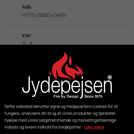
Mål:
H1173 x B555 x D469
KW:
3 – 8
M2:
50-140
Vægt:
281 kg
Dette websted benytter egne og tredjeparters cookies for at
fungere, analysere din brug af vores produkter og tjenester,
hjælpe med vores salgsfremmende og marketingsmæssige
Styring:
indsats og levere indhold fra tredjeparter.
Læs mere
DuplicAir®