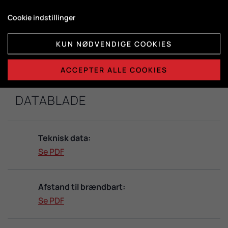
Cookie indstillinger
Brændkammermål:
H415 x B365 x D325
KUN NØDVENDIGE COOKIES
ACCEPTER ALLE COOKIES
DATABLADE
Teknisk data:
Se PDF
Afstand til brændbart:
Se PDF