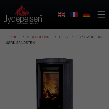

FORSIDE
BRÆNDEOVNE
COZY
COZY MODERN
MØRK SANDSTEN