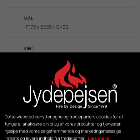
Mål:
H1173 x B555 x D469
KW:
3 – 8
M2:
50-140
Vægt:
281 kg
Dette websted benytter egne og tredjeparters cookies for at
fungere, analysere din brug af vores produkter og tjenester,
hjælpe med vores salgsfremmende og marketingsmæssige
Styring:
indsats og levere indhold fra tredjeparter.
Læs mere