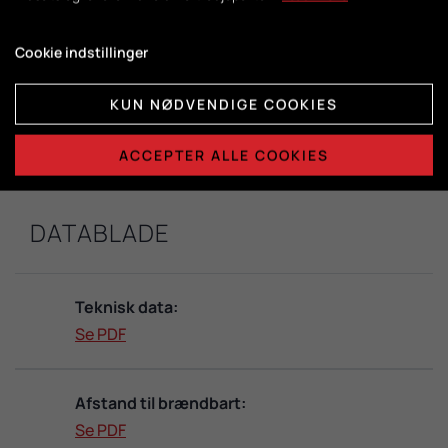
DuplicAir®
Cookie indstillinger
Brændkammermål:
KUN NØDVENDIGE COOKIES
H415 x B365 x D325
ACCEPTER ALLE COOKIES
DATABLADE
Teknisk data:
Se PDF
Afstand til brændbart:
Se PDF