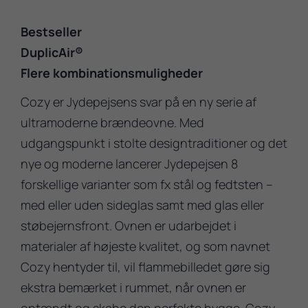
Bestseller
DuplicAir®
Flere kombinationsmuligheder
Cozy er Jydepejsens svar på en ny serie af
ultramoderne brændeovne. Med
udgangspunkt i stolte designtraditioner og det
nye og moderne lancerer Jydepejsen 8
forskellige varianter som fx stål og fedtsten –
med eller uden sideglas samt med glas eller
støbejernsfront. Ovnen er udarbejdet i
materialer af højeste kvalitet, og som navnet
Cozy hentyder til, vil flammebilledet gøre sig
ekstra bemærket i rummet, når ovnen er
optændt og skabe den perfekte hygge. Cozy