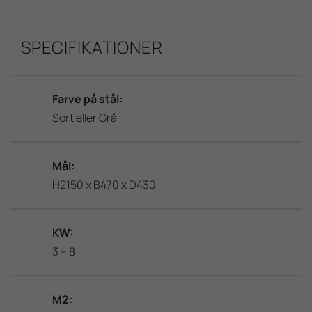
SPECIFIKATIONER
Farve på stål:
Sort eller Grå
Mål:
H2150 x B470 x D430
KW:
3 – 8
M2: