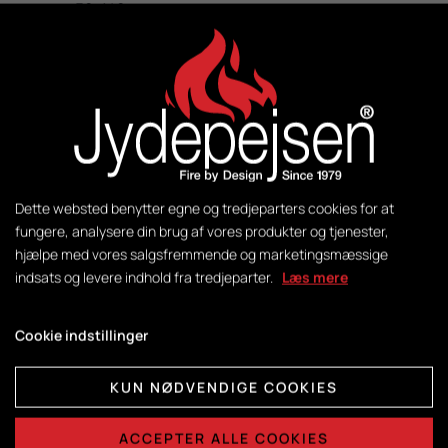
50-140
Vægt:
199 kg
Styring:
DuplicAir®
Dette websted benytter egne og tredjeparters cookies for at
fungere, analysere din brug af vores produkter og tjenester,
hjælpe med vores salgsfremmende og marketingsmæssige
Brændkammermål:
indsats og levere indhold fra tredjeparter.
Læs mere
H415 x B365 x D325
Cookie indstillinger
KUN NØDVENDIGE COOKIES
DATABLADE
ACCEPTER ALLE COOKIES