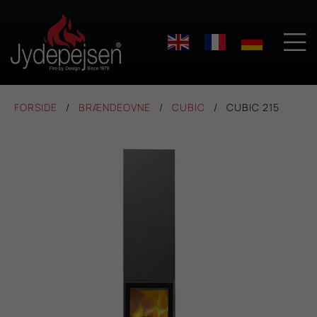

FORSIDE
BRÆNDEOVNE
CUBIC
CUBIC 215