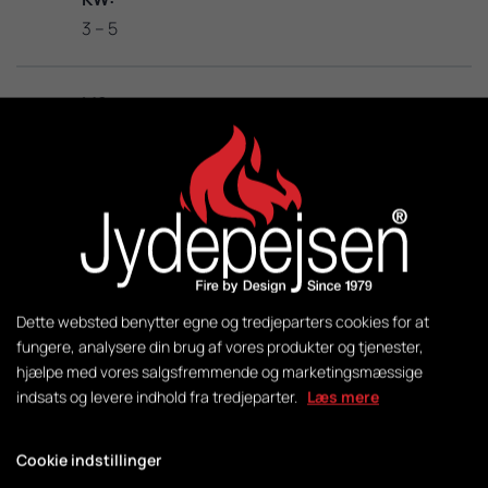
3 – 5
M2:
20-100
Vægt:
95 kg
Styring:
Dette websted benytter egne og tredjeparters cookies for at
DuplicAir®
fungere, analysere din brug af vores produkter og tjenester,
hjælpe med vores salgsfremmende og marketingsmæssige
indsats og levere indhold fra tredjeparter.
Læs mere
Brændkammermål:
H430 x B318 x D255
Cookie indstillinger