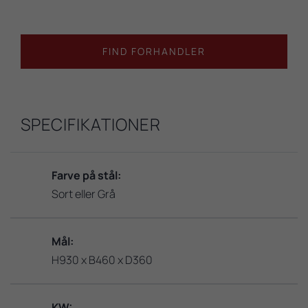
FIND FORHANDLER
SPECIFIKATIONER
Farve på stål:
Sort eller Grå
Mål:
H930 x B460 x D360
KW: