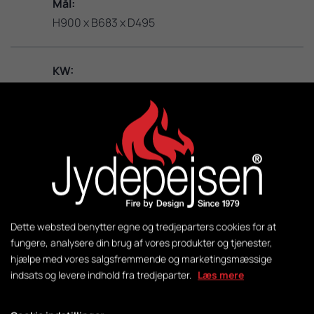
Mål:
H900 x B683 x D495
KW:
4-9
M2:
50-140
Vægt:
144 kg
Dette websted benytter egne og tredjeparters cookies for at
fungere, analysere din brug af vores produkter og tjenester,
hjælpe med vores salgsfremmende og marketingsmæssige
Styring:
indsats og levere indhold fra tredjeparter.
Læs mere