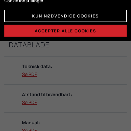
Cookie indstillinger
Brændkammermål:
H350 x B600 x D300
KUN NØDVENDIGE COOKIES
ACCEPTER ALLE COOKIES
DATABLADE
Teknisk data:
Se PDF
Afstand til brændbart:
Se PDF
Manual:
Se PDF