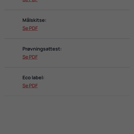
Målskitse:
Se PDF
Prøvningsattest:
Se PDF
Eco label:
Se PDF