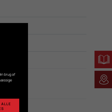
in brug af
smæssige
 ALLE
ES