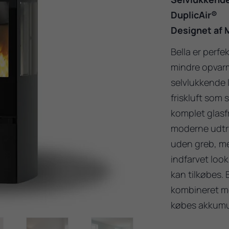
DuplicAir®
Designet af 
Bella er perfe
mindre opvarm
selvlukkende l
friskluft som
komplet glasfr
moderne udtr
uden greb, me
indfarvet loo
kan tilkøbes. 
kombineret med
købes akkumu