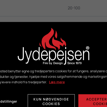
20-100
135 kg
DuplicAir®
H430 x B318 x D255
sted benytter egne og tredjeparters cookies for at fungere, analysere d
dukter og tjenester, hjælpe med vores salgsfremmende og marketing
g levere indhold fra tredjeparter.
Læs mere
KUN NØDVENDIGE
ACCEPTER
dstillinger
Se PDF
COOKIES
COOKI