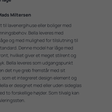
Mads Miltersen
kt til lavenergihuse eller boliger med
ningsbehov. Bella leveres med
åge og med mulighed for tilslutning til
 standard. Denne model har låge med
ont, hvilket giver et meget stilrent og
yk. Bella leveres som udgangspunkt
n det nye greb fremstår med sit
k, som et integreret design element og
Bella er designet med eller uden sideglas
 to forskellige højder. Som tilvalg kan
leringssten.