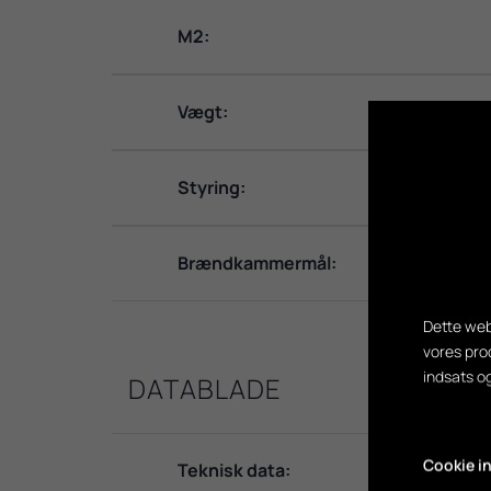
M2:
Vægt:
Styring:
Brændkammermål:
Dette web
vores pro
indsats o
DATABLADE
Cookie in
Teknisk data: