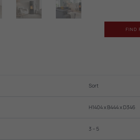
FIND
Sort
H1404 x B444 x D346
3 – 5