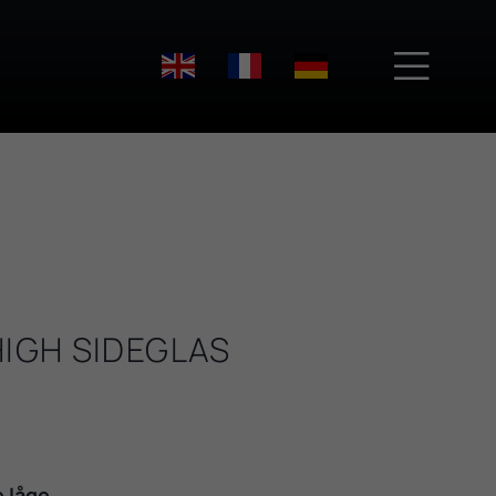

HIGH SIDEGLAS
 låge