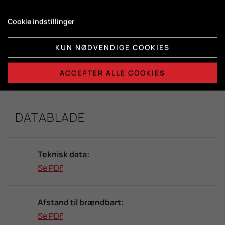
DuplicAir®
Cookie indstillinger
Brændkammermål:
KUN NØDVENDIGE COOKIES
H415 x B365 x D325
ACCEPTER ALLE COOKIES
DATABLADE
Teknisk data:
Se PDF
Afstand til brændbart:
Se PDF