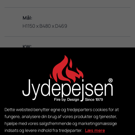
Mål:
H1150 x B480 x D469
KW:
3 – 8
M2:
50-140
Vægt:
Dette websted benytter egne og tredjeparters cookies for at
129 kg
fungere, analysere din brug af vores produkter og tjenester,
hjælpe med vores salgsfremmende og marketingsmæssige
indsats og levere indhold fra tredjeparter.
Læs mere
Styring: