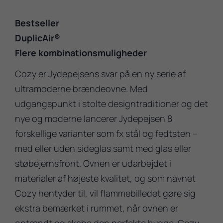
Bestseller
DuplicAir®
Flere kombinationsmuligheder
Cozy er Jydepejsens svar på en ny serie af
ultramoderne brændeovne. Med
udgangspunkt i stolte designtraditioner og det
nye og moderne lancerer Jydepejsen 8
forskellige varianter som fx stål og fedtsten –
med eller uden sideglas samt med glas eller
støbejernsfront. Ovnen er udarbejdet i
materialer af højeste kvalitet, og som navnet
Cozy hentyder til, vil flammebilledet gøre sig
ekstra bemærket i rummet, når ovnen er
optændt og skabe den perfekte hygge. Cozy