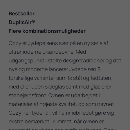
Bestseller
DuplicAir®
Flere kombinationsmuligheder
Cozy er Jydepejsens svar på en ny serie af
ultramoderne brændeovne. Med
udgangspunkt i stolte designtraditioner og det
nye og moderne lancerer Jydepejsen 8
forskellige varianter som fx stål og fedtsten –
med eller uden sideglas samt med glas eller
støbejernsfront. Ovnen er udarbejdet i
materialer af højeste kvalitet, og som navnet
Cozy hentyder til, vil flammebilledet gøre sig
ekstra bemærket i rummet, når ovnen er
optændt og skabe den perfekte hygge. Cozy