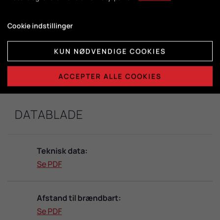
DuplicAir®
Cookie indstillinger
Brændkammermål:
KUN NØDVENDIGE COOKIES
H415 x B365 x D325
ACCEPTER ALLE COOKIES
DATABLADE
Teknisk data:
Se PDF
Afstand til brændbart:
Se PDF