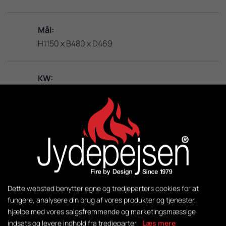
Mål:
H1150 x B480 x D469
KW:
3 – 8
M2:
50-140
Vægt:
129 kg
Dette websted benytter egne og tredjeparters cookies for at
fungere, analysere din brug af vores produkter og tjenester,
hjælpe med vores salgsfremmende og marketingsmæssige
Styring:
indsats og levere indhold fra tredjeparter.
Læs mere