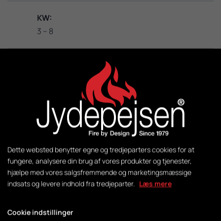
KW:
3 – 8
M2:
50-140
Vægt:
144 kg
Dette websted benytter egne og tredjeparters cookies for at
Styring:
fungere, analysere din brug af vores produkter og tjenester,
hjælpe med vores salgsfremmende og marketingsmæssige
DuplicAir®
indsats og levere indhold fra tredjeparter.
Læs mere
Brændkammermål:
Cookie indstillinger
H412 x B368 x D407