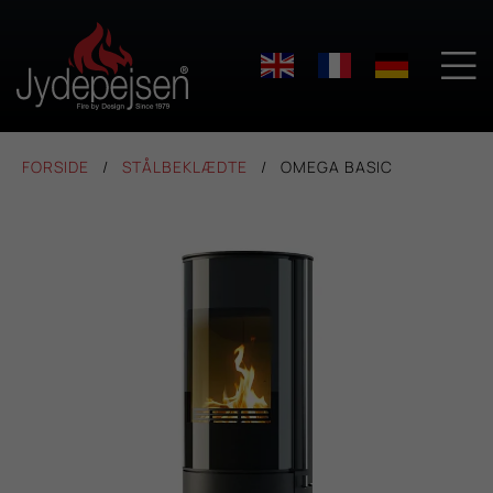

FORSIDE
STÅLBEKLÆDTE
OMEGA BASIC