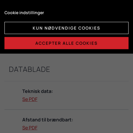
DuplicAir®
Cookie indstillinger
Brændkammermål:
KUN NØDVENDIGE COOKIES
H415 x B365 x D325
ACCEPTER ALLE COOKIES
DATABLADE
Teknisk data:
Se PDF
Afstand til brændbart:
Se PDF