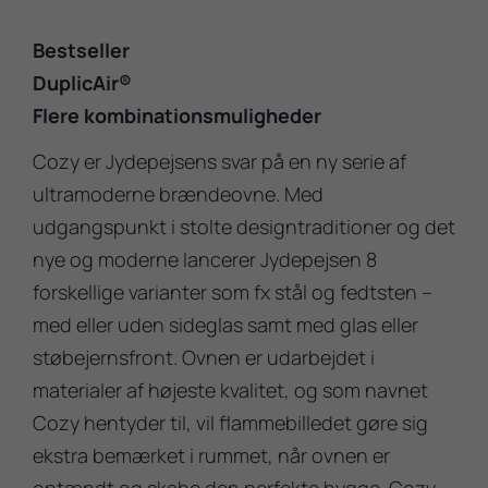
Bestseller
DuplicAir®
Flere kombinationsmuligheder
Cozy er Jydepejsens svar på en ny serie af
ultramoderne brændeovne. Med
udgangspunkt i stolte designtraditioner og det
nye og moderne lancerer Jydepejsen 8
forskellige varianter som fx stål og fedtsten –
med eller uden sideglas samt med glas eller
støbejernsfront. Ovnen er udarbejdet i
materialer af højeste kvalitet, og som navnet
Cozy hentyder til, vil flammebilledet gøre sig
ekstra bemærket i rummet, når ovnen er
optændt og skabe den perfekte hygge. Cozy