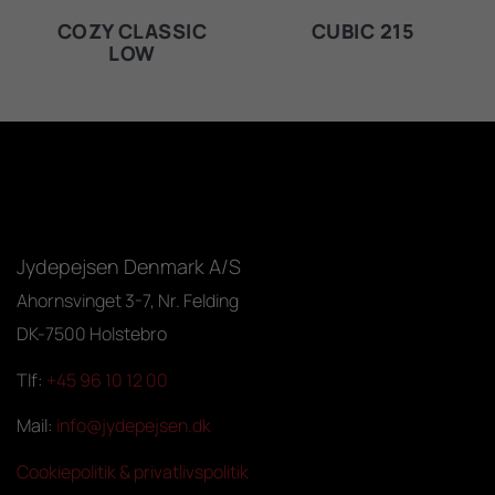
COZY CLASSIC
CUBIC 215
LOW
Jydepejsen Denmark A/S
Ahornsvinget 3-7, Nr. Felding
DK-7500 Holstebro
Tlf:
+45 96 10 12 00
Mail:
info@jydepejsen.dk
Cookiepolitik & privatlivspolitik