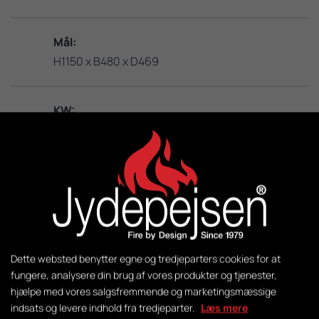
Mål:
H1150 x B480 x D469
KW:
3 – 8
M2:
50-140
Vægt:
Dette websted benytter egne og tredjeparters cookies for at
140 kg
fungere, analysere din brug af vores produkter og tjenester,
hjælpe med vores salgsfremmende og marketingsmæssige
indsats og levere indhold fra tredjeparter.
Læs mere
Styring: